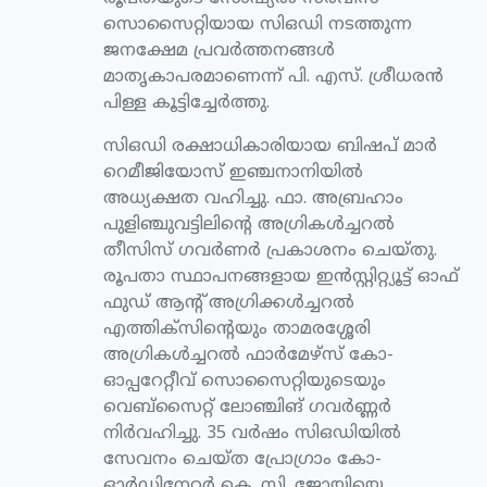
സൊസൈറ്റിയായ സിഒഡി നടത്തുന്ന
ജനക്ഷേമ പ്രവര്‍ത്തനങ്ങള്‍
മാതൃകാപരമാണെന്ന് പി. എസ്. ശ്രീധരന്‍
പിള്ള കൂട്ടിച്ചേര്‍ത്തു.
സിഒഡി രക്ഷാധികാരിയായ ബിഷപ് മാര്‍
റെമീജിയോസ് ഇഞ്ചനാനിയില്‍
അധ്യക്ഷത വഹിച്ചു. ഫാ. അബ്രഹാം
പുളിഞ്ചുവട്ടിലിന്റെ അഗ്രികള്‍ച്ചറല്‍
തീസിസ് ഗവര്‍ണര്‍ പ്രകാശനം ചെയ്തു.
രൂപതാ സ്ഥാപനങ്ങളായ ഇന്‍സ്റ്റിറ്റ്യൂട്ട് ഓഫ്
ഫുഡ് ആന്റ് അഗ്രിക്കള്‍ച്ചറല്‍
എത്തിക്‌സിന്റെയും താമരശ്ശേരി
അഗ്രികള്‍ച്ചറല്‍ ഫാര്‍മേഴ്‌സ് കോ-
ഓപ്പറേറ്റീവ് സൊസൈറ്റിയുടെയും
വെബ്‌സൈറ്റ് ലോഞ്ചിങ് ഗവര്‍ണ്ണര്‍
നിര്‍വഹിച്ചു. 35 വര്‍ഷം സിഒഡിയില്‍
സേവനം ചെയ്ത പ്രോഗ്രാം കോ-
ഓര്‍ഡിനേറ്റര്‍ കെ. സി. ജോയിയെ