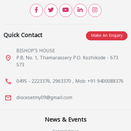
Quick Contact
Make An Enquiry
BISHOP'S HOUSE
place
P.B. No. 1, Thamarassery P.O. Kozhikode - 673
573
call
0495 - 2223376, 2963370 , Mob: +91 9400088376
mail
diocesetmy09@gmail.com
News & Events