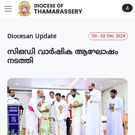
person
Diocesan Update
On : 02 Dec 2024
സിഒഡി വാര്‍ഷിക ആഘോഷം
നടത്തി