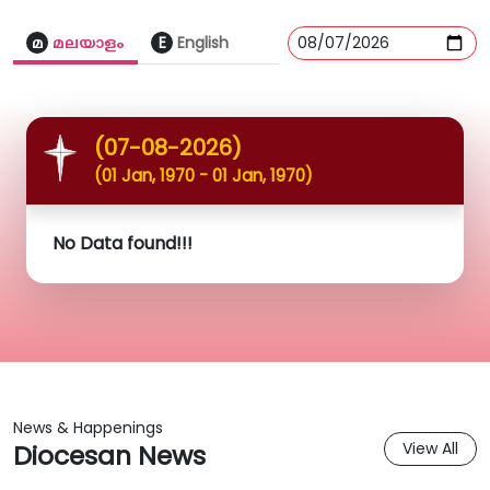
മ
മലയാളം
E
English
(07-08-2026)
(01 Jan, 1970 - 01 Jan, 1970)
No Data found!!!
News & Happenings
Diocesan News
View All