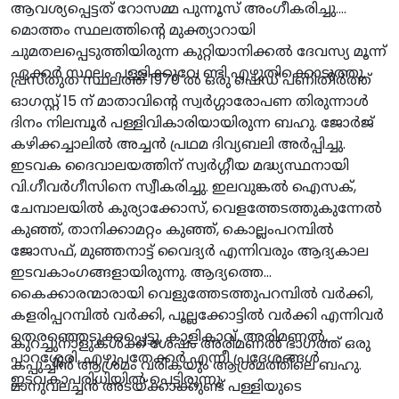
ആവശ്യപ്പെട്ടത് റോസമ്മ പുന്നൂസ് അംഗീകരിച്ചു.
മൊത്തം സ്ഥലത്തിൻ്റെ മുക്ത്യാറായി
ചുമതലപ്പെടുത്തിയിരുന്ന കുറ്റിയാനിക്കൽ ദേവസ്യ മൂന്ന്
ഏക്കർ സ്ഥലം പള്ളിക്കുവേ ണ്ടി എഴുതിക്കൊടുത്തു.
പ്രസ്‌തുത സ്ഥലത്ത് 1970 ൽ ഒരു ഷെഡ് പണിതീർത്ത്
ഓഗസ്റ്റ് 15 ന് മാതാവിന്റെ സ്വർഗ്ഗാരോപണ തിരുന്നാൾ
ദിനം നിലമ്പൂർ പള്ളിവികാരിയായിരുന്ന ബഹു. ജോർജ്
കഴിക്കച്ചാലിൽ അച്ചൻ പ്രഥമ ദിവ്യബലി അർപ്പിച്ചു.
ഇടവക ദൈവാലയത്തിന് സ്വർഗ്ഗീയ മദ്ധ്യസ്ഥനായി
വി.ഗീവർഗീസിനെ സ്വീകരിച്ചു. ഇലവുങ്കൽ ഐസക്,
ചേമ്പാലയിൽ കുര്യാക്കോസ്, വെളത്തേടത്തുകുന്നേൽ
കുഞ്ഞ്, താനിക്കാമറ്റം കുഞ്ഞ്, കൊല്ലംപറമ്പിൽ
ജോസഫ്, മുഞ്ഞനാട്ട് വൈദ്യർ എന്നിവരും ആദ്യകാല
ഇടവകാംഗങ്ങളായിരുന്നു. ആദ്യത്തെ
കൈക്കാരന്മാരായി വെളുത്തേടത്തുപറമ്പിൽ വർക്കി,
കളരിപ്പറമ്പിൽ വർക്കി, പൂല്ലക്കോട്ടിൽ വർക്കി എന്നിവർ
തെരഞ്ഞെടുക്കപ്പെട്ടു. കാളികാവ്, അരിമണൽ,
കുറച്ചുനാളുകൾക്ക് ശേഷം അരിമണൽ ഭാഗത്ത് ഒരു
പാറശ്ശേരി, എഴുപതേക്കർ എന്നീ പ്രദേശങ്ങൾ
കപ്പുച്ചിൻ ആശ്രമം വരികയും ആശ്രമത്തിലെ ബഹു.
ഇടവകാപരിധിയിൽ പെട്ടിരുന്നു.
മാനുവലച്ചൻ അടയ്ക്കാക്കുണ്ട് പള്ളിയുടെ