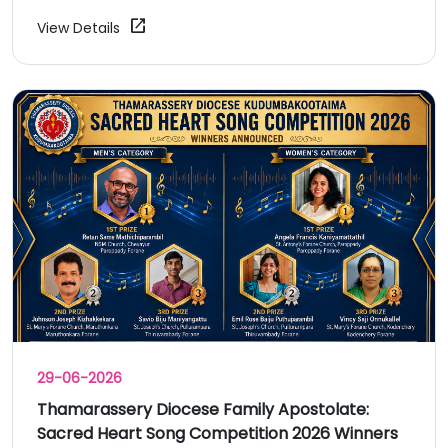
open_in_new
View Details
29-06-2026
Thamarassery Diocese Family Apostolate:
Sacred Heart Song Competition 2026 Winners