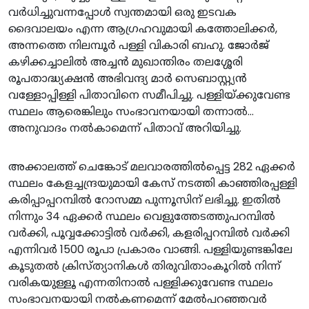
വർധിച്ചുവന്നപ്പോൾ സ്വന്തമായി ഒരു ഇടവക
ദൈവാലയം എന്ന ആഗ്രഹവുമായി കത്തോലിക്കർ,
അന്നത്തെ നിലമ്പൂർ പള്ളി വികാരി ബഹു. ജോർജ്
കഴിക്കച്ചാലിൽ അച്ചൻ മുഖാന്തിരം തലശ്ശേരി
രൂപതാദ്ധ്യക്ഷൻ അഭിവന്ദ്യ മാർ സെബാസ്റ്റ്യൻ
വള്ളോപ്പിള്ളി പിതാവിനെ സമീപിച്ചു. പള്ളിയ്ക്കുവേണ്ട
സ്ഥലം ആരെങ്കിലും സംഭാവനയായി തന്നാൽ
അനുവാദം നൽകാമെന്ന് പിതാവ് അറിയിച്ചു.
അക്കാലത്ത് ചെങ്കോട് മലവാരത്തിൽപ്പെട്ട 282 ഏക്കർ
സ്ഥലം കേളച്ചന്ദ്രയുമായി കേസ് നടത്തി കാഞ്ഞിരപ്പള്ളി
കരിപ്പാപ്പറമ്പിൽ റോസമ്മ പുന്നൂസിന് ലഭിച്ചു. ഇതിൽ
നിന്നും 34 ഏക്കർ സ്ഥലം വെളുത്തേടത്തുപറമ്പിൽ
വർക്കി, പൂവ്വക്കോട്ടിൽ വർക്കി, കളരിപ്പറമ്പിൽ വർക്കി
എന്നിവർ 1500 രൂപാ പ്രകാരം വാങ്ങി. പള്ളിയുണ്ടങ്കിലേ
കൂടുതൽ ക്രിസ്ത്യാനികൾ തിരുവിതാംകൂറിൽ നിന്ന്
വരികയുള്ളൂ എന്നതിനാൽ പള്ളിക്കുവേണ്ട സ്ഥലം
സംഭാവനയായി നൽകണമെന്ന് മേൽപറഞ്ഞവർ