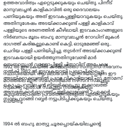
ഉത്തരവാദിത്വം ഏറ്റെടുക്കുകയും ചെയ്തു‌. പിന്നീട്
മാനുവലച്ചൻ കാളികാവിൽ ഒരു ദൈവാലയം
പണിയുകയും അത് ഇടവകപ്പള്ളിയാവുകയും ചെയ്തു.
അതിനുശേഷം അടയ്ക്കാക്കുണ്ട് പള്ളി കാളികാവ്
പള്ളിയുടെ ഭരണത്തിൻ കീഴിലായി. ഇടവകാംഗങ്ങളുടെ
നിർബന്ധം മൂലം ബഹു. മാനുവലച്ചൻ റോഡിന് മുകൾ
ഭാഗത്ത് കരിങ്കല്ലുകൊണ്ട് കെട്ടി, ഓടുമേഞ്ഞ് ഒരു
ചെറിയ പള്ളി പണിയിപ്പിച്ചു. തുടർന്ന് അടയ്ക്കാക്കുണ്ട്
ഇടവകയായി ഉയർത്തുന്നതിനുവേണ്ടി മാർ
സെബാസ്റ്റ്യൻ വള്ളോപ്പിള്ളി പിതാവിന് അപേക്ഷ
1992 ൽ ഇടവകയിൽ കർമ്മലീത്താ സന്ന്യാസി നീഭവനം
നൽകി. 1982 ൽ ഇടവകയായി പ്രഖ്യാപിക്കപ്പെട്ട
സ്ഥാപിതമായി. ആവിലാഭവൻ എന്നറിയപ്പെടുന്ന ഈ
അടയ്ക്കാക്കുണ്ടിൽ പ്രഥമ വികാരിയായി ഫാ. തോമസ്
മഠത്തിലെ മൂന്ന് സഹോദരിമാർ നഴ്‌സറി സ്‌കൂളും
കൊച്ചുപറമ്പിലച്ചൻ നിയമിക്കപ്പെട്ടു. ഇക്കാലത്ത്
സ്വകാര്യ എൽ.പി. സ്‌കൂളും നടത്തുകയും
അമ്പതേക്കർ ഭാഗത്ത് പള്ളിക്കുവേണ്ടി 2 ഏക്കർ
കുടുംബപ്രേഷിത പ്രവർത്തനങ്ങളിൽ ഏർപ്പെടുകയും
സ്ഥലം വാങ്ങി റബ്ബർ നട്ടുപിടിപ്പിക്കുകയും ചെയ്തു.
ചെയ്തു‌.
1994 ൽ ബഹു. മാത്യു ചൂരപ്പൊയ്‌കയിലച്ചന്റെ