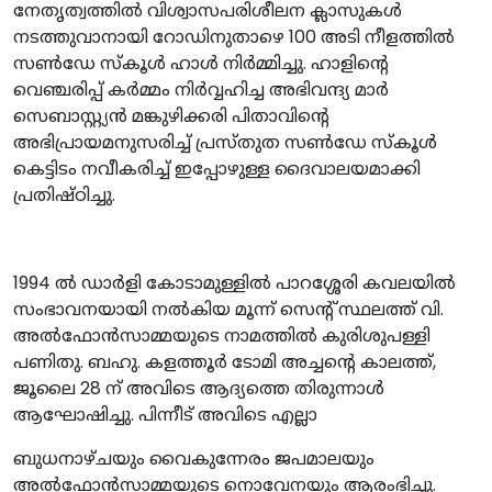
നേതൃത്വത്തിൽ വിശ്വാസപരിശീലന ക്ലാസുകൾ
നടത്തുവാനായി റോഡിനുതാഴെ 100 അടി നീളത്തിൽ
സൺഡേ സ്‌കൂൾ ഹാൾ നിർമ്മിച്ചു. ഹാളിന്റെ
വെഞ്ചരിപ്പ് കർമ്മം നിർവ്വഹിച്ച അഭിവന്ദ്യ മാർ
സെബാസ്റ്റ്യൻ മങ്കുഴിക്കരി പിതാവിൻ്റെ
അഭിപ്രായമനുസരിച്ച് പ്രസ്തുത സൺഡേ സ്‌കൂൾ
കെട്ടിടം നവീകരിച്ച് ഇപ്പോഴുള്ള ദൈവാലയമാക്കി
പ്രതിഷ്ഠിച്ചു.
1994 ൽ ഡാർളി കോടാമുള്ളിൽ പാറശ്ശേരി കവലയിൽ
സംഭാവനയായി നൽകിയ മൂന്ന് സെന്റ് സ്ഥലത്ത് വി.
അൽഫോൻസാമ്മയുടെ നാമത്തിൽ കുരിശുപള്ളി
പണിതു. ബഹു. കളത്തൂർ ടോമി അച്ചന്റെ കാലത്ത്,
ജൂലൈ 28 ന് അവിടെ ആദ്യത്തെ തിരുന്നാൾ
ആഘോഷിച്ചു. പിന്നീട് അവിടെ എല്ലാ
ബുധനാഴ്‌ചയും വൈകുന്നേരം ജപമാലയും
അൽഫോൻസാമ്മയുടെ നൊവേനയും ആരംഭിച്ചു.