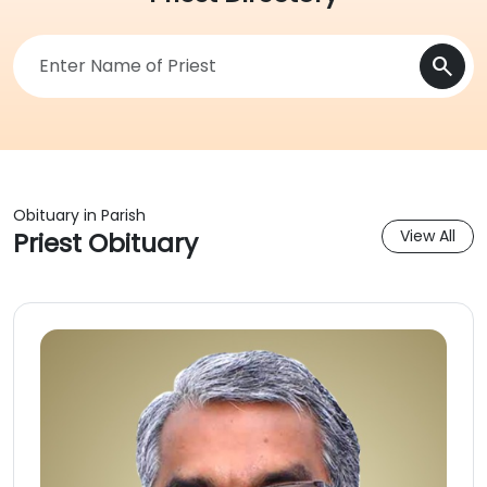
search
Obituary in Parish
Priest Obituary
View All