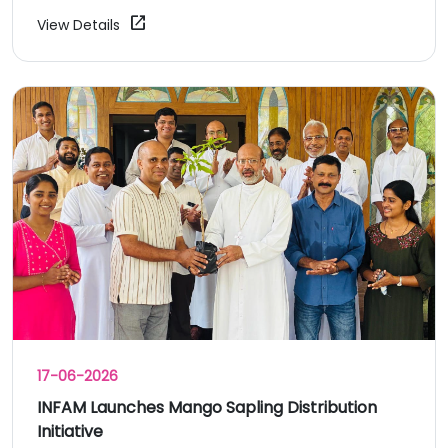
open_in_new
View Details
17-06-2026
INFAM Launches Mango Sapling Distribution
Initiative