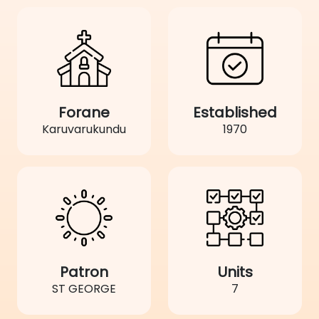
Forane
Established
Karuvarukundu
1970
Patron
Units
ST GEORGE
7