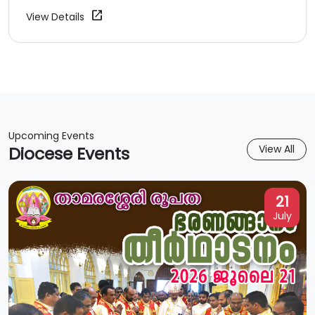
open_in_new
View Details
Upcoming Events
Diocese Events
View All
21
July